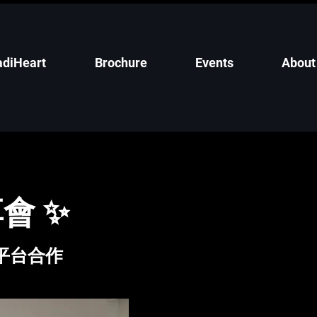
adiHeart
Brochure
Events
About
會 ✨
平台合作