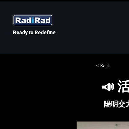
Ready to Redefine
< Back
📣
陽明交