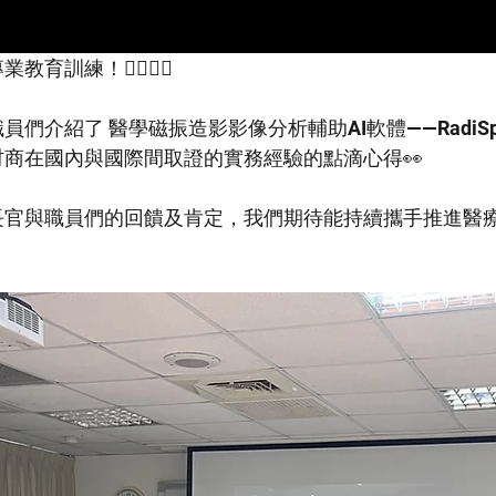
練！👩‍⚕️👨‍⚕️
們介紹了 醫學磁振造影影像分析輔助AI軟體——RadiSp
商在國內與國際間取證的實務經驗的點滴心得👀
官與職員們的回饋及肯定，我們期待能持續攜手推進醫療